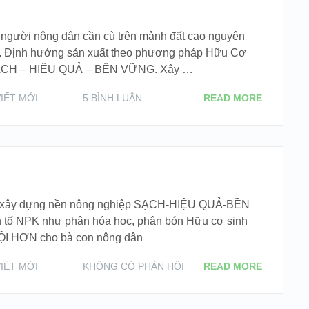
u người nông dân cần cù trên mảnh đất cao nguyên
p. Định hướng sản xuất theo phương pháp Hữu Cơ
 SẠCH – HIỆU QUẢ – BỀN VỮNG. Xây …
VIẾT MỚI
5 BÌNH LUẬN
READ MORE
 xây dựng nền nông nghiệp SẠCH-HIỆU QUẢ-BỀN
 tố NPK như phân hóa học, phân bón Hữu cơ sinh
RỘI HƠN cho bà con nông dân
VIẾT MỚI
KHÔNG CÓ PHẢN HỒI
READ MORE