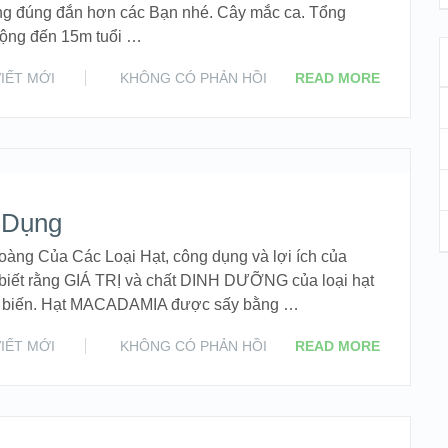
hàng đúng đắn hơn các Bạn nhé. Cây mắc ca. Tổng
rộng đến 15m tuổi …
VIẾT MỚI
KHÔNG CÓ PHẢN HỒI
READ MORE
 Dụng
àng Của Các Loại Hạt, công dụng và lợi ích của
biết rằng GIÁ TRỊ và chất DINH DƯỠNG của loại hạt
hế biến. Hạt MACADAMIA được sấy bằng …
VIẾT MỚI
KHÔNG CÓ PHẢN HỒI
READ MORE