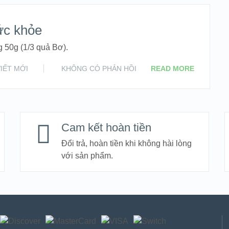
ức khỏe
g 50g (1/3 quả Bơ).
VIẾT MỚI
KHÔNG CÓ PHẢN HỒI
READ MORE
Cam kết hoàn tiền
Đổi trả, hoàn tiền khi không hài lòng
với sản phẩm.