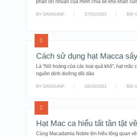
phần lợi nhuận của mình chia sẻ khó khăn c
BY
DAINGANF
27/02/2022
BÀI 
Cách sử dụng hạt Macca sấy
Là “Nữ hoàng của các loại quả khô”, hạt mắc c
nguồn dinh dưỡng dồi dào
BY
DAINGANF
28/10/2021
BÀI 
Hạt Mac ca hiểu tất tần tật v
Cùng Macadamia Noble tìm hiểu tổng quan về 