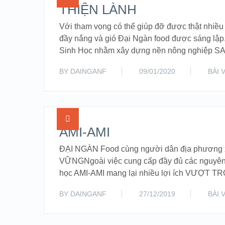
THIỆN LÀNH
Với tham vọng có thể giúp đỡ được thật nhiề
đầy nắng và gió Đại Ngàn food được sáng lậ
Sinh Học nhằm xây dựng nền nông nghiệp
BY
DAINGANF
09/01/2020
BÀI 
AMI-AMI
ĐẠI NGÀN Food cùng người dân địa phương
VỮNGNgoài việc cung cấp đầy đủ các nguyên
học AMI-AMI mang lại nhiều lợi ích VƯỢT T
BY
DAINGANF
27/12/2019
BÀI 