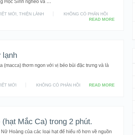
ùng Học Sinh nghèo và …
VIẾT MỚI
,
THIỆN LÀNH
KHÔNG CÓ PHẢN HỒI
READ MORE
 lạnh
a (macca) thơm ngon với vị béo bùi đặc trưng và là
VIẾT MỚI
KHÔNG CÓ PHẢN HỒI
READ MORE
ề (hạt Mắc Ca) trong 2 phút.
Nữ Hoàng của các loại hạt để hiểu rõ hơn về nguồn