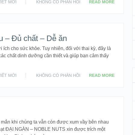
VIẾT MỚI
KHÔNG CÓ PHẢN HỒI
READ MORE
ầu – Đủ chất – Dễ ăn
i ích cho sức khỏe. Tuy nhiên, đối với thai kỳ, đây là
 các chất dinh dưỡng cần thiết và giúp bạn cảm thấy
VIẾT MỚI
KHÔNG CÓ PHẢN HỒI
READ MORE
y mắn khi chúng ta vẫn còn được xum vầy bên nhau
hạt ĐẠI NGÀN – NOBLE NUTS xin được trích một