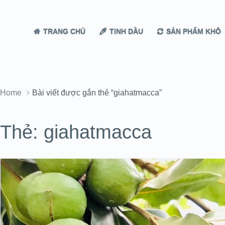
TRANG CHỦ
TINH DẦU
SẢN PHẨM KHÔ
Home
Bài viết được gắn thẻ “giahatmacca”
Thẻ:
giahatmacca