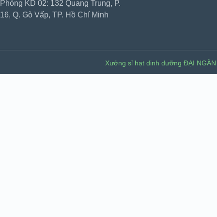
Phòng KD 02: 132 Quang Trung, P.
16, Q. Gò Vấp, TP. Hồ Chí Minh
Xưởng sỉ hạt dinh dưỡng ĐẠI NGÀN