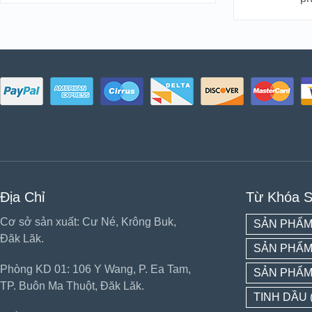
Địa Chỉ
Từ Khóa 
Cơ sở sản xuất: Cư Né, Krông Buk,
SẢN PHẨM
Đăk Lăk.
SẢN PHẨM
Phòng KD 01: 106 Y Wang, P. Ea Tam,
SẢN PHẨM
TP. Buôn Ma Thuột, Đăk Lăk.
TINH DẦU