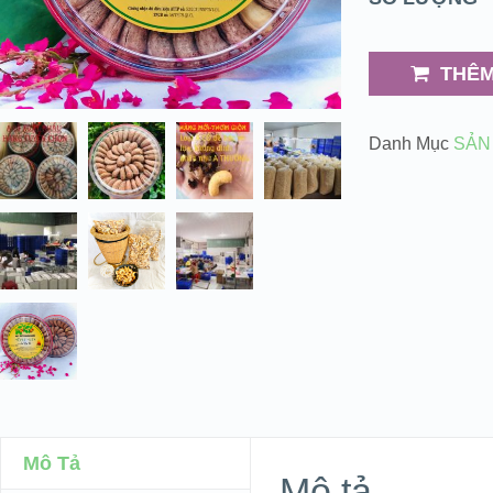
THÊM
Danh Mục
SẢN
Mô Tả
Mô tả