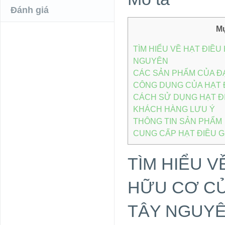
Đánh giá
Mụ
TÌM HIỂU VỀ HẠT ĐIỀ
NGUYÊN
CÁC SẢN PHẨM CỦA ĐẠ
CÔNG DỤNG CỦA HẠT 
CÁCH SỬ DỤNG HẠT Đ
KHÁCH HÀNG LƯU Ý
THÔNG TIN SẢN PHẨM
CUNG CẤP HẠT ĐIỀU GI
TÌM HIỂU V
HỮU CƠ CỦ
TÂY NGUY