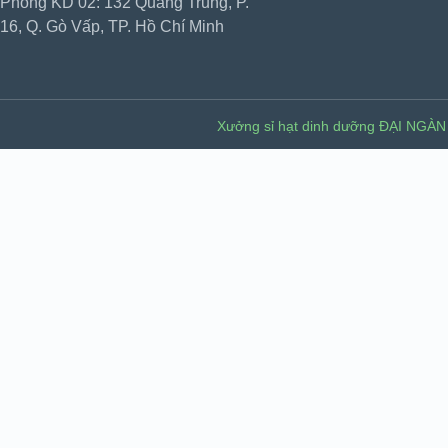
Phòng KD 02: 132 Quang Trung, P.
16, Q. Gò Vấp, TP. Hồ Chí Minh
Xưởng sỉ hạt dinh dưỡng ĐẠI NGÀN