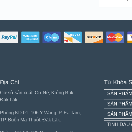
Địa Chỉ
Từ Khóa 
Cơ sở sản xuất: Cư Né, Krông Buk,
SẢN PHẨM
Đăk Lăk.
SẢN PHẨM
Phòng KD 01: 106 Y Wang, P. Ea Tam,
SẢN PHẨM
TP. Buôn Ma Thuột, Đăk Lăk.
TINH DẦU