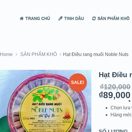
TRANG CHỦ
TINH DẦU
SẢN PHẨM KHÔ
Home
SẢN PHẨM KHÔ
Hạt Điều rang muối Noble Nuts
Hạt Điều 
SALE!
₫
120,000
₫
89,000
Chọn lựa 
Hàng mới,
SỐ LƯỢNG