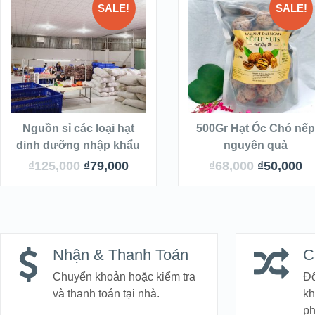
SALE!
SALE!
QUICK LOOK
QUICK LOOK
THÊM VÀO GIỎ
THÊM VÀO GIỎ
HÀNG
HÀNG
VIEW DETAILS
VIEW DETAILS
Nguồn sỉ các loại hạt
500Gr Hạt Óc Chó nế
dinh dưỡng nhập khẩu
nguyên quả
₫
125,000
₫
79,000
₫
68,000
₫
50,000
Nhận & Thanh Toán
C
Chuyển khoản hoặc kiểm tra
Đổ
và thanh toán tại nhà.
kh
p