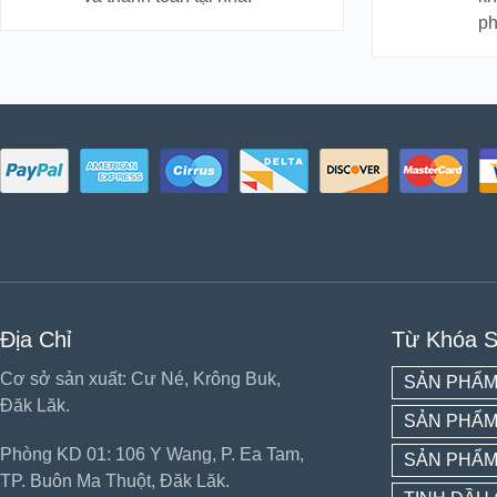
p
Địa Chỉ
Từ Khóa 
Cơ sở sản xuất: Cư Né, Krông Buk,
SẢN PHẨM
Đăk Lăk.
SẢN PHẨM
Phòng KD 01: 106 Y Wang, P. Ea Tam,
SẢN PHẨM
TP. Buôn Ma Thuột, Đăk Lăk.