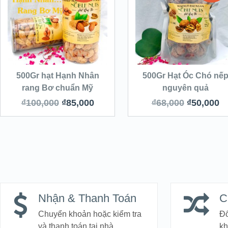
500Gr hạt Hạnh Nhân
500Gr Hạt Óc Chó nế
rang Bơ chuẩn Mỹ
nguyên quả
₫
100,000
₫
85,000
₫
68,000
₫
50,000
Nhận & Thanh Toán
C
Chuyển khoản hoặc kiểm tra
Đổ
và thanh toán tại nhà.
kh