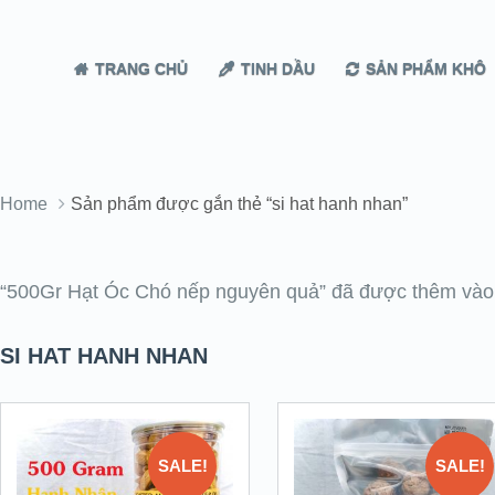
TRANG CHỦ
TINH DẦU
SẢN PHẨM KHÔ
Home
Sản phẩm được gắn thẻ “si hat hanh nhan”
“500Gr Hạt Óc Chó nếp nguyên quả” đã được thêm vào 
SI HAT HANH NHAN
SALE!
SALE!