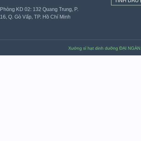
TINH DẦU
Phòng KD 02: 132 Quang Trung, P.
16, Q. Gò Vấp, TP. Hồ Chí Minh
Xưởng sỉ hạt dinh dưỡng ĐẠI NGÀN