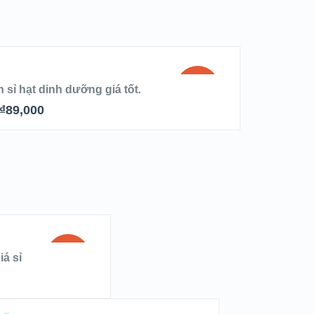
 GIỎ HÀNG
SALE!
sỉ hạt dinh dưỡng giá tốt.
₫
89,000
 LOOK
ETAILS
G
SALE!
á sỉ
GIỎ HÀNG