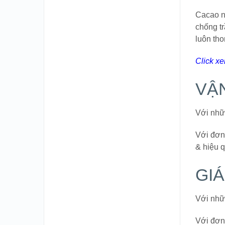
Cacao n
chống t
luôn tho
Click x
VẬ
Với nhữ
Với đơn
& hiệu q
GI
Với nhữ
Với đơn