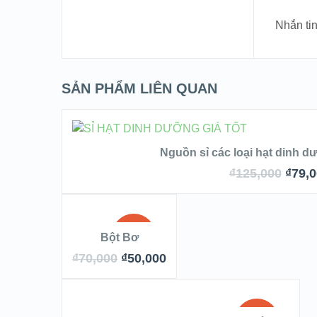
Nhắn tin
SẢN PHẨM LIÊN QUAN
THÊM VÀO GIỎ
Nguồn sỉ các loại hạt dinh 
₫
125,000
₫
79,
QUICK LOOK
ĐỌC TIẾP
SALE!
Bột Bơ
VIEW DETAIL
₫
70,000
₫
50,000
OUT OF
QUICK LOOK
STOCK
THÊM VÀO GIỎ HÀNG