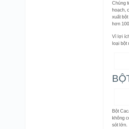
Chúng t
hoạch, 
xuất bộ
hơn 100
Vì lợi í
loại bột
BỘ
Bột Cac
không c
sót lớn.