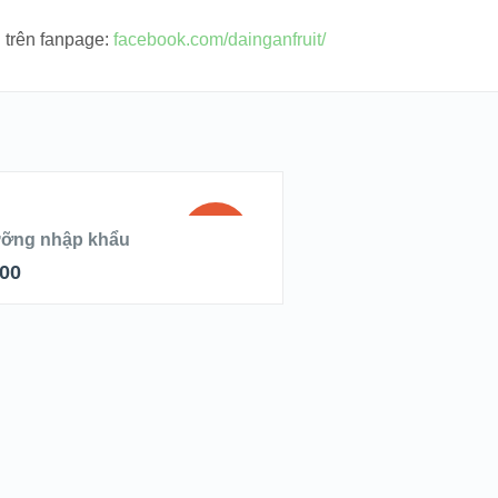
 trên fanpage:
facebook.com/dainganfruit/
 HÀNG
SALE!
dưỡng nhập khẩu
000
S