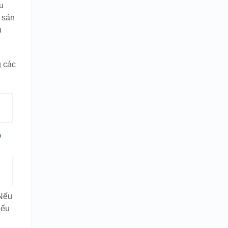
u
ể sản
n
g các
?
 Nếu
iếu