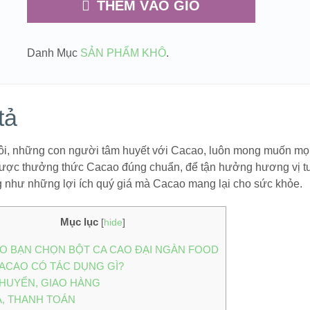
THÊM VÀO GIỎ
Danh Mục
SẢN PHẨM KHÔ
.
tả
ôi, những con người tâm huyết với Cacao, luôn mong muốn mọ
ược thưởng thức Cacao đúng chuẩn, để tận hưởng hương vị t
g như những lợi ích quý giá mà Cacao mang lại cho sức khỏe.
Mục lục
[
hide
]
AO BẠN CHỌN BỘT CA CAO ĐẠI NGÀN FOOD
ACAO CÓ TÁC DỤNG GÌ?
HUYỂN, GIAO HÀNG
Ả, THANH TOÁN