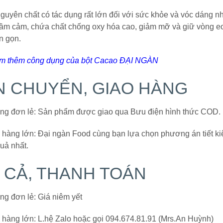
guyên chất có tác dụng rất lớn đối với sức khỏe và vóc dáng n
rầm cảm, chứa chất chống oxy hóa cao, giảm mỡ và giữ vòng e
n gọn.
em thêm công dụng của bột Cacao ĐẠI NGÀN
N CHUYỂN, GIAO HÀNG
ng đơn lẻ: Sản phẩm được giao qua Bưu điện hình thức COD.
 hàng lớn: Đại ngàn Food cùng bạn lựa chọn phương án tiết k
uả nhất.
Á CẢ, THANH TOÁN
ng đơn lẻ: Giá niêm yết
 hàng lớn: L.hệ Zalo hoặc gọi 094.674.81.91 (Mrs.An Huỳnh)