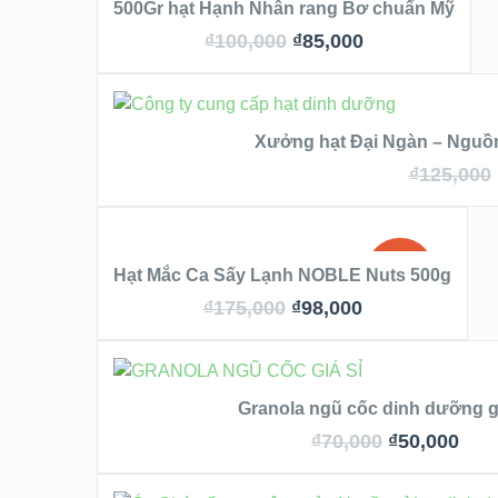
SALE!
500Gr hạt Hạnh Nhân rang Bơ chuẩn Mỹ
VIEW DETAILS
₫
100,000
₫
85,000
QUICK LOOK
THÊM VÀO
Xưởng hạt Đại Ngàn – Nguồn 
VIEW DETAILS
₫
125,000
QUICK
THÊM VÀO GIỎ HÀNG
SALE!
Hạt Mắc Ca Sấy Lạnh NOBLE Nuts 500g
VIEW D
₫
175,000
₫
98,000
QUICK LOOK
THÊM VÀO GIỎ HÀN
Granola ngũ cốc dinh dưỡng gi
VIEW DETAILS
₫
70,000
₫
50,000
QUICK LOOK
THÊM VÀO 