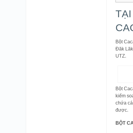
TẠ
CA
Bột Cac
Đăk Lăk
UTZ.
Bột Cac
kiểm so
chứa cá
được.
BỘT CA