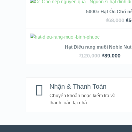
500Gr Hạt Óc Chó n
VIEW DETAILS
₫
68,000
₫
5
QUICK L
THÊM VÀO GIỎ HÀNG
Hạt Điều rang muối Noble Nut
VIEW DET
₫
120,000
₫
89,000
QUICK LOOK
Nhận & Thanh Toán
VIEW DETAILS
Chuyển khoản hoặc kiểm tra và
thanh toán tại nhà.