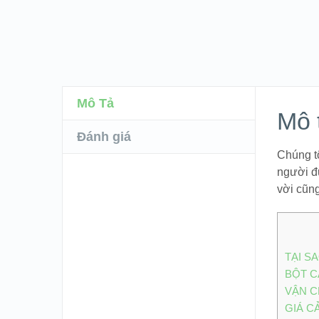
Mô Tả
Mô 
Đánh giá
Chúng t
người đ
vời cũn
TẠI S
BỘT C
VẬN C
GIÁ C